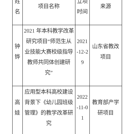
姓
立项
项目名称
来源
名
时间
2021 年本科教学改革
研究项目“师范生从
2021
钟
山东省教改
业技能大赛校级指导
-12-2
铧
项目
教师共同体创建研
9
究”
应用型本科高校建设
2022
高
背景下《幼儿园班级
教育部产学
-11-0
娃
管理》的教学改革研
研项目
1
究