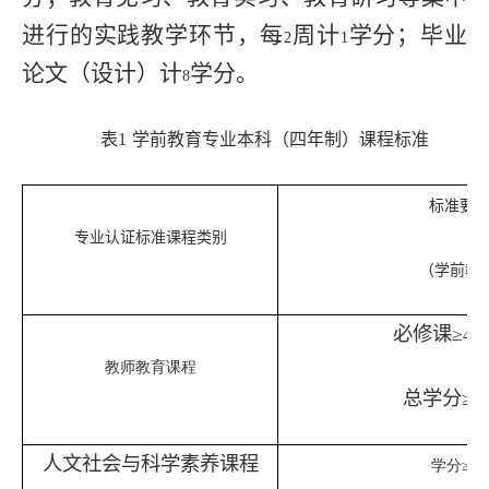
进行的实践教学环节，每
周计
学分；毕业
2
1
论文（设计）计
学分。
8
表
1
学前教育专业本科（四年制）课程标准
标准要
专业认证标准课程类别
（学前教
必修课≥
44
教师教育课程
总学分≥
64
人文社会与科学素养课程
学分≥
10