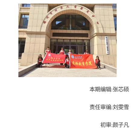
本期编辑:张芯硕
责任审编:刘雯雪
初审:颜子凡